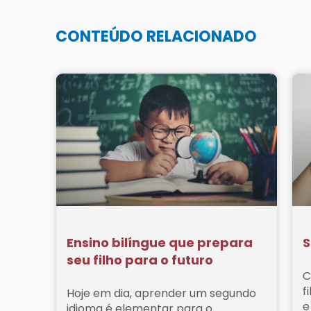
CONTEÚDO RELACIONADO
Ensino bilíngue que prepara
S
seu filho para o futuro
C
f
Hoje em dia, aprender um segundo
e
idioma é elementar para o